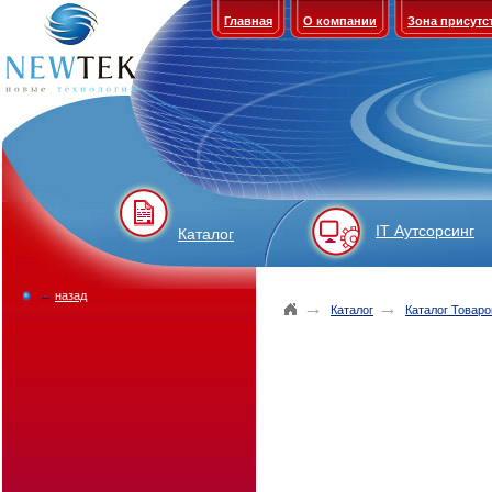
Главная
О компании
Зона присутс
IT Аутсорсинг
Каталог
←
назад
→
→
Каталог
Каталог Товаро