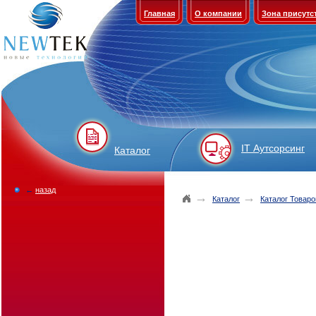
Главная
О компании
Зона присутс
IT Аутсорсинг
Каталог
←
назад
→
→
Каталог
Каталог Товаро