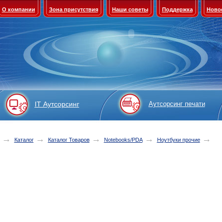
О компании
Зона присутствия
Наши советы
Поддержка
Ново
IT Аутсорсинг
Аутсорсинг печати
→
→
→
→
→
Каталог
Каталог Товаров
Notebooks/PDA
Ноутбуки прочие