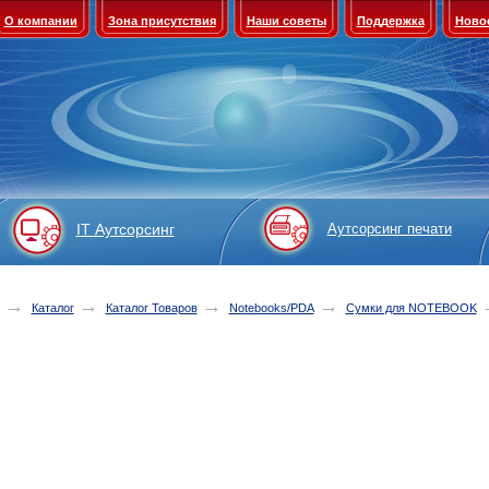
О компании
Зона присутствия
Наши советы
Поддержка
Ново
IT Аутсорсинг
Аутсорсинг печати
→
→
→
→
Каталог
Каталог Товаров
Notebooks/PDA
Сумки для NOTEBOOK