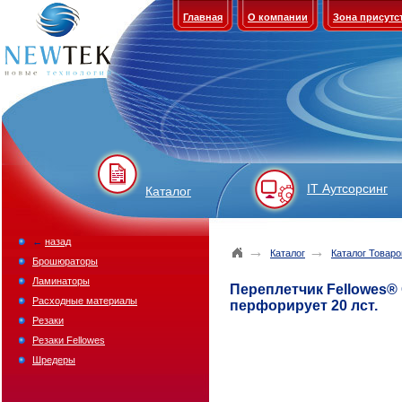
Главная
О компании
Зона присутс
IT Аутсорсинг
Каталог
←
назад
→
→
Каталог
Каталог Товаро
Брошюраторы
Ламинаторы
Переплетчик Fellowes® 
Расходные материалы
перфорирует 20 лст.
Резаки
Резаки Fellowes
Шредеры