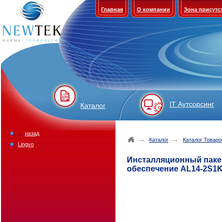
Главная
О компании
Зона присутс
IT Аутсорсинг
Каталог
←
назад
→
→
Каталог
Каталог Товаро
Lingvo
Инсталляционный паке
обеспечение AL14-2S1K