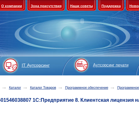
О компании
Зона присутствия
Наши советы
Поддержка
Ново
IT Аутсорсинг
Аутсорсинг печати
→
→
→
→
Каталог
Каталог Товаров
Программное обеспечение
Программное
601546038807 1С:Предприятие 8. Клиентская лицензия н