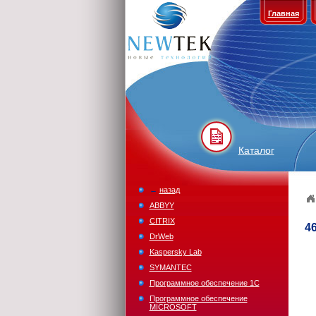
Главная
Каталог
←
назад
ABBYY
CITRIX
4
DrWeb
Kaspersky Lab
SYMANTEC
Программное обеспечение 1С
Программное обеспечение
MICROSOFT