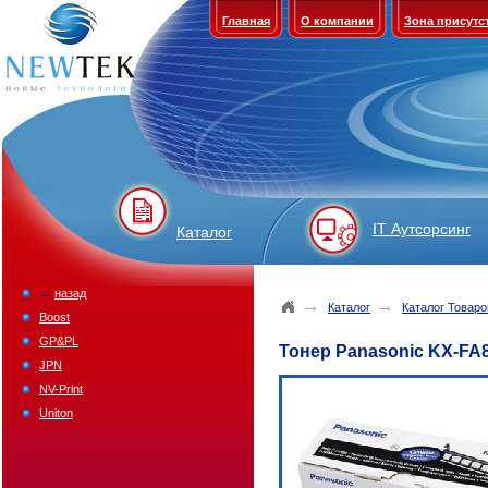
Главная
О компании
Зона присутс
IT Аутсорсинг
Каталог
←
назад
→
→
Каталог
Каталог Товаро
Boost
GP&PL
Тонер Panasonic KX-FA8
JPN
NV-Print
Uniton