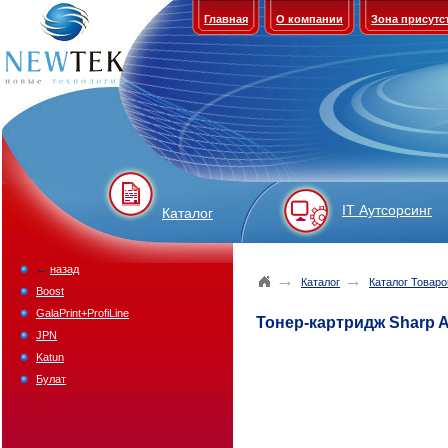
Главная
О компании
Зона присутс
IT Аутсорсинг
Каталог
←
назад
→
→
Каталог
Каталог Товаро
Boost
GalaPrint+ProfiLine
Тонер-картридж Sharp A
JPN
Katun
Булат