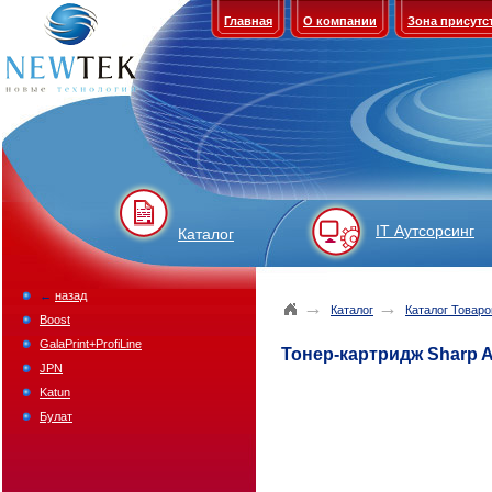
Главная
О компании
Зона присутс
IT Аутсорсинг
Каталог
←
назад
→
→
Каталог
Каталог Товаро
Boost
GalaPrint+ProfiLine
Тонер-картридж Sharp A
JPN
Katun
Булат