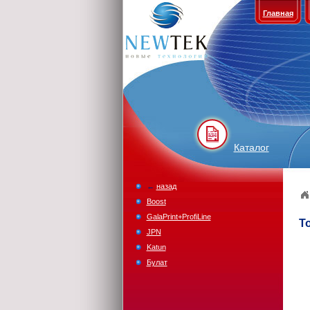
Главная
Каталог
←
назад
Boost
GalaPrint+ProfiLine
Т
JPN
Katun
Булат