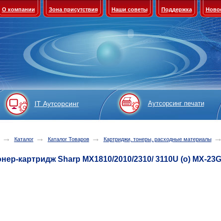
О компании
Зона присутствия
Наши советы
Поддержка
Ново
IT Аутсорсинг
Аутсорсинг печати
→
→
→
Каталог
Каталог Товаров
Картриджи, тонеры, расходные материалы
онер-картридж Sharp MX1810/2010/2310/ 3110U (o) MX-23