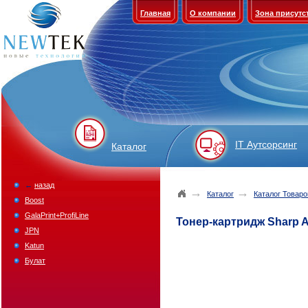
Главная
О компании
Зона присутс
IT Аутсорсинг
Каталог
←
назад
→
→
Каталог
Каталог Товаро
Boost
GalaPrint+ProfiLine
Тонер-картридж Sharp AR
JPN
Katun
Булат