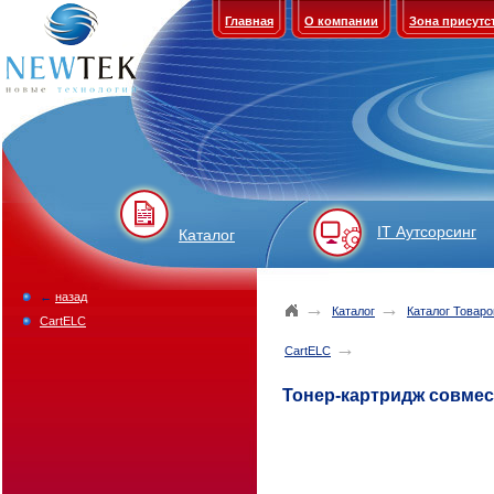
Главная
О компании
Зона присутс
IT Аутсорсинг
Каталог
←
назад
→
→
Каталог
Каталог Товаро
CartELC
→
CartELC
Тонер-картридж совмес