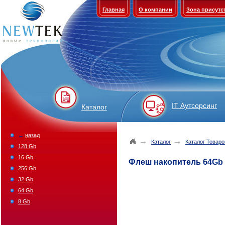
Главная
О компании
Зона присутс
IT Аутсорсинг
Каталог
←
назад
→
→
Каталог
Каталог Товаро
128 Gb
16 Gb
Флеш накопитель 64Gb S
256 Gb
32 Gb
64 Gb
8 Gb