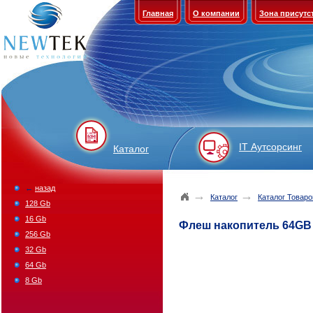
Главная
О компании
Зона присутс
IT Аутсорсинг
Каталог
←
назад
→
→
Каталог
Каталог Товаро
128 Gb
16 Gb
Флеш накопитель 64GB M
256 Gb
32 Gb
64 Gb
8 Gb