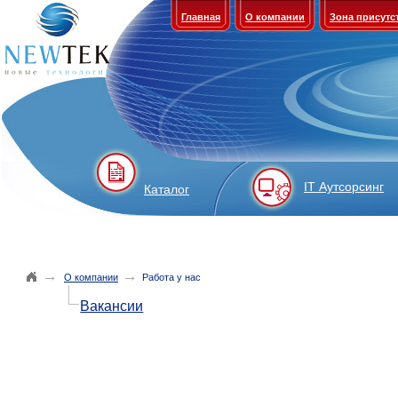
Главная
О компании
Зона присутс
IT Аутсорсинг
Каталог
→
→
О компании
Работа у нас
Вакансии