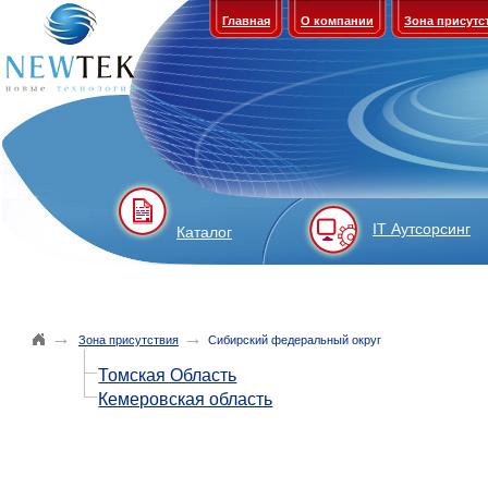
Главная
О компании
Зона присутс
IT Аутсорсинг
Каталог
→
→
Зона присутствия
Сибирский федеральный округ
Томская Область
Кемеровская область