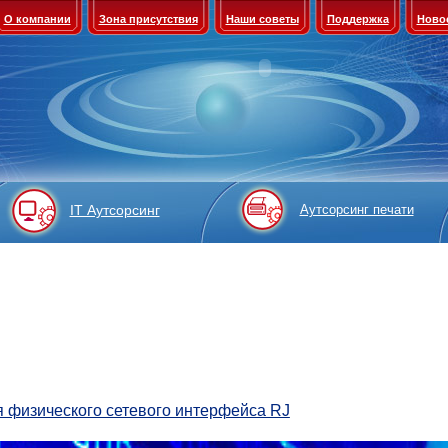
О компании
Зона присутствия
Наши советы
Поддержка
Ново
IT Аутсорсинг
Аутсорсинг печати
 физического сетевого интерфейса RJ