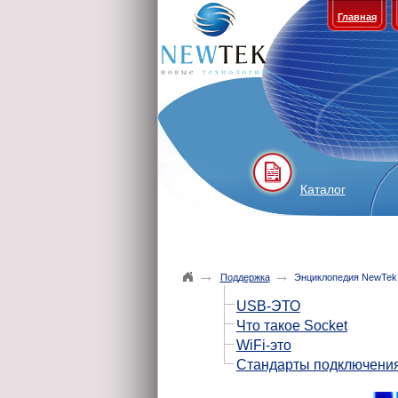
Главная
Каталог
→
→
Поддержка
Энциклопедия NewTek
USB-ЭТО
Что такое Socket
WiFi-это
Стандарты подключения