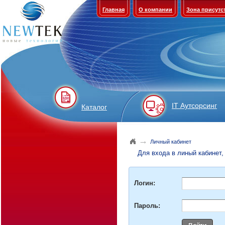
Главная
О компании
Зона присутс
IT Аутсорсинг
Каталог
→
Личный кабинет
Для входа в линый кабинет,
Логин:
Пароль: