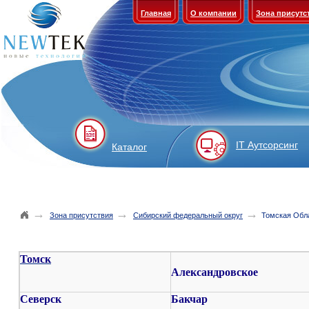
Главная
О компании
Зона присутс
IT Аутсорсинг
Каталог
→
→
→
Зона присутствия
Сибирский федеральный округ
Томская Обл
Томск
Александровское
Северск
Бакчар