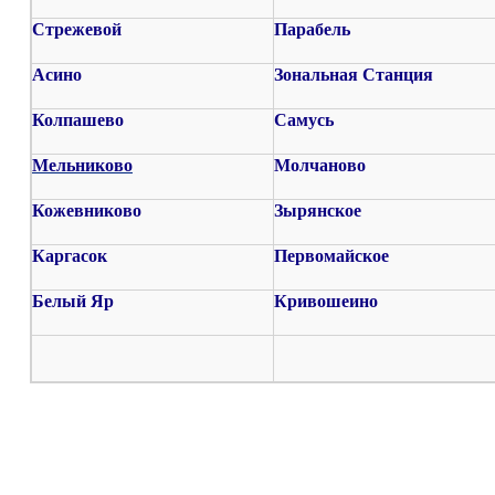
Стрежевой
Парабель
Асино
Зональная Станция
Колпашево
Самусь
Мельниково
Молчаново
Кожевниково
Зырянское
Каргасок
Первомайское
Белый Яр
Кривошеино