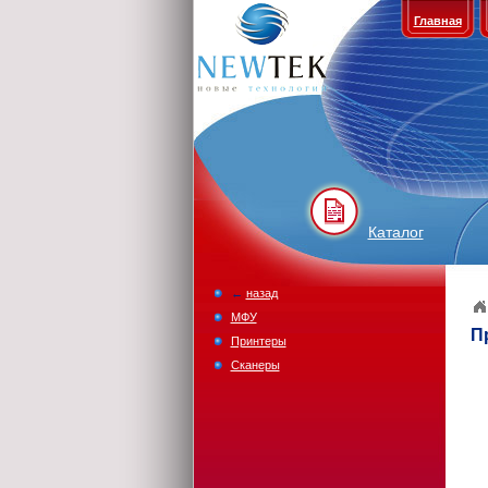
Главная
Каталог
←
назад
МФУ
П
Принтеры
Сканеры