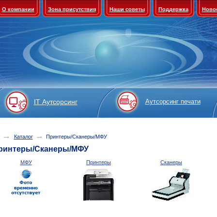
О компании
Зона присутствия
Наши советы
Поддержка
Ново
IT Аутсорсинг
Аутсорсинг печати
→
→
Каталог
Принтеры/Сканеры/МФУ
ринтеры/Сканеры/МФУ
МФУ
Принтеры
Сканеры