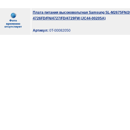
Плата питания высоковольтная Samsung SL-M2675FN/2
4726FD/FN/4727/FD/4729FW (JC44-00205A)
Артикул:
0T-00082050