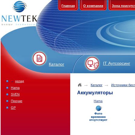
Главная
О компании
Зона присутс
IT Аутсорсинг
Каталог
←
назад
→
→
Каталог
Источники бес
Hama
Аккумуляторы
SVEN
Прочие
Hama
GP