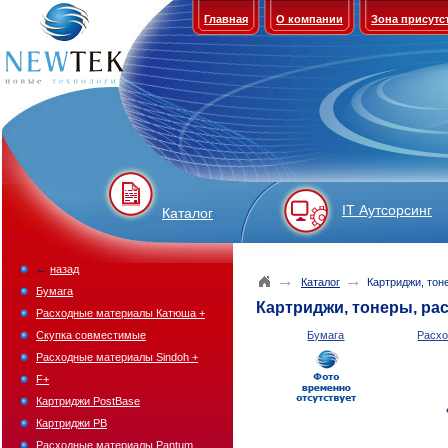
Главная
О компании
Зона присутс
IT Аутсорсинг
Каталог
←
назад
→
→
Каталог
Картриджи, тон
Бумага
Картриджи, тонеры, р
Расходные материалы Катюша +
Скупка совместимые
Бумага
Расх
Расходные материалы Sindoh +
F+
Картриджи PostBase
Картриджи PB
Расходные материалы Pantum