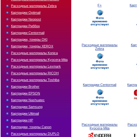
F+
Карт
Расходные материалы Zebra
Картриджи Optimail
Картриджи Neopost
Картриджи Риббон
Картриджи Centormail
Картриджи, тонеры OKI
Расходные материалы
Кар
Картриджи, тонеры XEROX
Zebra
Расходные материалы Konica
Расходные материалы Kyocera-Mita
Расходные материалы Lexmark
Расходные материалы RICOH
Расходные материалы Toshiba
Картриджи Centormail
Картр
Картриджи Brother
Картриджи EPSON
Картриджи Nashuatec
Картриджи Samsung
Картриджи Ultimail
Картриджи НР
Расходные материалы
Расх
Картриджи, тонеры Canon
Kyocera-Mita
Расходные материалы DUPLO