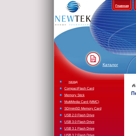
Главная
Каталог
←
назад
CompactFlash Card
П
Memory Stick
MultiMedia Card (MMC)
SD/miniSD Memory Card
USB 2.0 Flash Drive
USB 3.0 Flash Drive
USB 3.1 Flash Drive
USB 3.2 Flash Drive