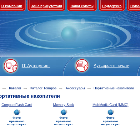
О компании
Зона присутствия
Наши советы
Поддержка
Ново
IT Аутсорсинг
Аутсорсинг печати
→
→
→
→
Каталог
Каталог Товаров
Аксессуары
Портативные накопители
ортативные накопители
CompactFlash Card
Memory Stick
MultiMedia Card (MMC)