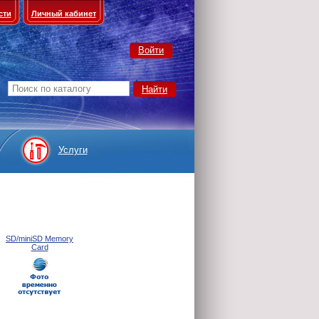
сти
Личный кабинет
Войти
Услуги
SD/miniSD Memory
Card