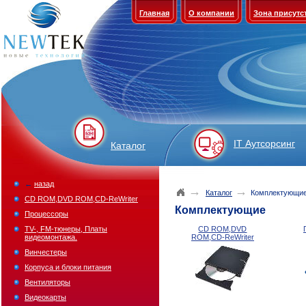
Главная
О компании
Зона присутс
IT Аутсорсинг
Каталог
←
назад
→
→
Каталог
Комплектующи
CD ROM,DVD ROM,CD-ReWriter
Комплектующие
Процессоры
TV-, FM-тюнеры, Платы
CD ROM,DVD
видеомонтажа.
ROM,CD-ReWriter
Винчестеры
Корпуса и блоки питания
Вентиляторы
Видеокарты