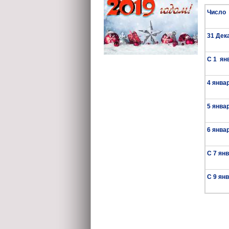
Число
31 Дек
С 1 ян
4 янва
5 янва
6 янва
С 7 ян
С 9 ян