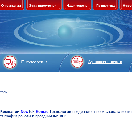
О компании
Зона присутствия
Наши советы
Поддержка
Ново
IT Аутсорсинг
Аутсорсинг печати
ством
 Компаний
New
Tek-
Новые
Технологии
поздравляет всех своих клиенто
т график работы в праздничные дни!