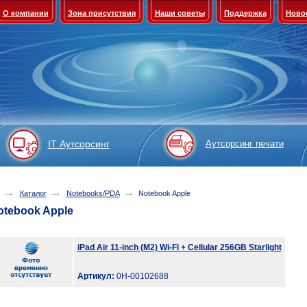
О компании
Зона присутствия
Наши советы
Поддержка
Ново
IT Аутсорсинг
Аутсорсинг печати
→
→
→
Каталог
Notebooks/PDA
Notebook Apple
otebook Apple
iPad Air 11-inch (M2) Wi-Fi + Cellular 256GB Starlight
Артикул:
0Н-00102688