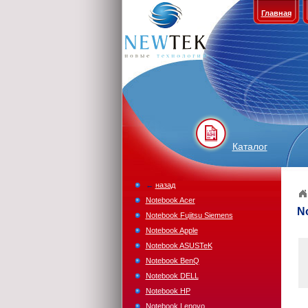
Главная
Каталог
←
назад
Notebook Acer
N
Notebook Fujitsu Siemens
Notebook Apple
Notebook ASUSTeK
Notebook BenQ
Notebook DELL
Notebook HP
Notebook Lenovo