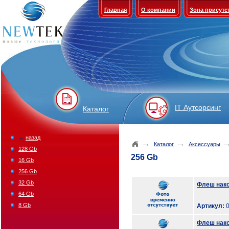
Главная
О компании
Зона присутс
IT Аутсорсинг
Каталог
←
назад
→
→
Каталог
Аксессуары
128 Gb
256 Gb
16 Gb
256 Gb
32 Gb
Флеш нако
64 Gb
8 Gb
Артикул:
0
Флеш накоп