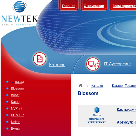
Главная
О компании
Зона присутс
IT Аутсорсинг
Каталог
←
назад
→
→
Каталог
Каталог Товаро
Blossom
Blossom
Boost
Katun
NVPrint
Картридж O
PL & GP
Uniton
Артикул:
T
Булат