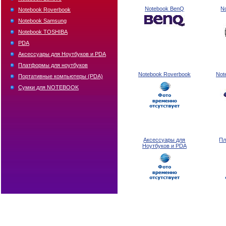
Notebook BenQ
N
Notebook Roverbook
Notebook Samsung
Notebook TOSHIBA
PDA
Аксессуары для Ноутбуков и PDA
Платформы для ноутбуков
Notebook Roverbook
Not
Портативные компьютеры (PDA)
Сумки для NOTEBOOK
Аксессуары для
Пл
Ноутбуков и PDA