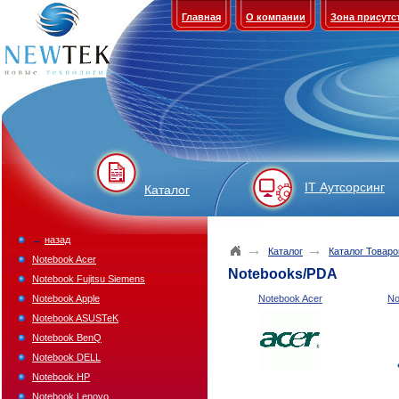
Главная
О компании
Зона присутс
IT Аутсорсинг
Каталог
←
назад
→
→
Каталог
Каталог Товаро
Notebook Acer
Notebooks/PDA
Notebook Fujitsu Siemens
Notebook Apple
Notebook Acer
No
Notebook ASUSTeK
Notebook BenQ
Notebook DELL
Notebook HP
Notebook Lenovo