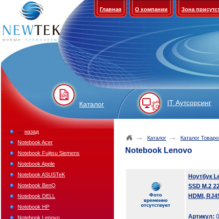
Главная
О компании
Зона присутс
IT Аутсорсинг
Каталог
←
назад
→
→
Каталог
Каталог Товаро
Notebook Acer
Notebook Lenovo
Notebook Fujitsu Siemens
Notebook Apple
Notebook ASUSTeK
Ноутбук L
Notebook BenQ
SSD M.2 22
HDMI, RJ45
Notebook DELL
Notebook HP
Артикул:
0
Notebook Lenovo