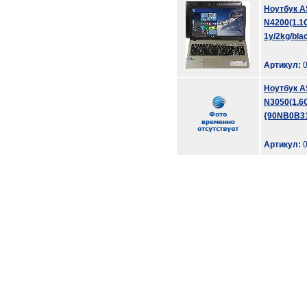
Ноутбук A
N4200(1.1
1y/2kg/bl
Артикул:
0
Ноутбук A
N3050(1.6G
{90NB0B3
Артикул:
0