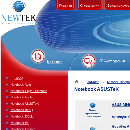
Главная
О компании
Зона присутс
IT Аутсорсинг
Каталог
←
назад
→
→
Каталог
Каталог Товаро
Notebook Acer
Notebook ASUSTeK
Notebook Fujitsu Siemens
Notebook Apple
Notebook ASUSTeK
ASUS A54
Notebook BenQ
Notebook DELL
Артикул:
0
Notebook HP
Ноутбук A
Notebook Lenovo