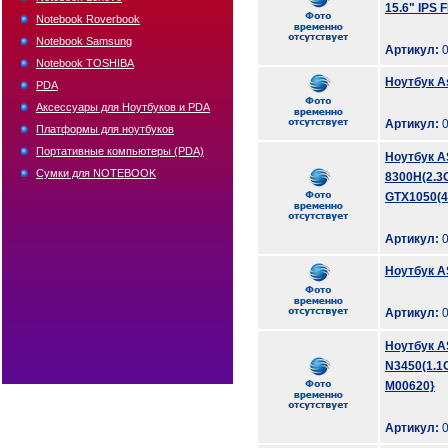
15.6" IPS 
Notebook Roverbook
Notebook Samsung
Артикул:
0
Notebook TOSHIBA
Ноутбук A
PDA
Аксессуары для Ноутбуков и PDA
Артикул:
0
Платформы для ноутбуков
Портативные компьютеры (PDA)
Ноутбук A
Сумки для NOTEBOOK
8300H(2.3
GTX1050(4
Артикул:
0
Ноутбук A
Артикул:
0
Ноутбук A
N3450(1.1G
M00620}
Артикул:
0