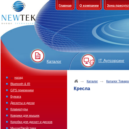
Главная
О компании
Зона присутс
IT Аутсорсинг
Каталог
←
назад
→
→
Каталог
Каталог Товаро
Bluetooth & IR
Кресла
GPS приемники
Бумага
Дискеты и диски
Клавиатуры
Коврики для мышек
Коробки для дискет и дисков
Мыши/Джойстики