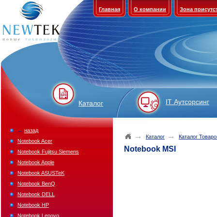
Главная
О компании
Зона присутс
IT Аутсорсинг
Каталог
←
назад
→
→
Каталог
Каталог Товаро
Notebook Acer
Notebook MSI
Notebook Fujitsu Siemens
Notebook Apple
Notebook ASUSTeK
Notebook BenQ
Notebook DELL
Notebook HP
Notebook Lenovo